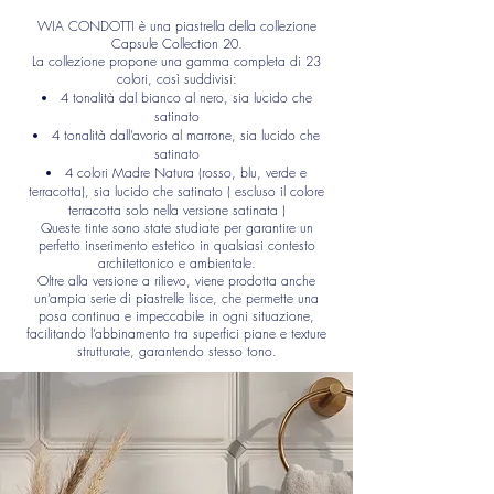
WIA CONDOTTI è una piastrella della collezione
Capsule Collection 20.
La collezione propone una gamma completa di 23
colori, così suddivisi:
4 tonalità dal bianco al nero, sia lucido che
satinato
4 tonalità dall’avorio al marrone, sia lucido che
satinato
4 colori Madre Natura (rosso, blu, verde e
terracotta), sia lucido che satinato ( escluso il colore
terracotta solo nella versione satinata )
Queste tinte sono state studiate per garantire un
perfetto inserimento estetico in qualsiasi contesto
architettonico e ambientale.
Oltre alla versione a rilievo, viene prodotta anche
un’ampia serie di piastrelle lisce, che permette una
posa continua e impeccabile in ogni situazione,
facilitando l’abbinamento tra superfici piane e texture
strutturate, garantendo stesso tono.