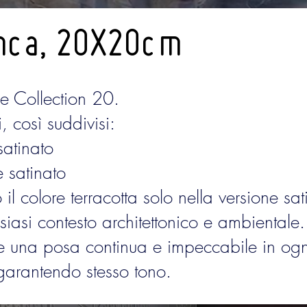
anca, 20X20cm
e Collection 20.
 così suddivisi:
satinato
e satinato
il colore terracotta solo nella versione sat
lsiasi contesto architettonico e ambientale.
tte una posa continua e impeccabile in ogn
, garantendo stesso tono.