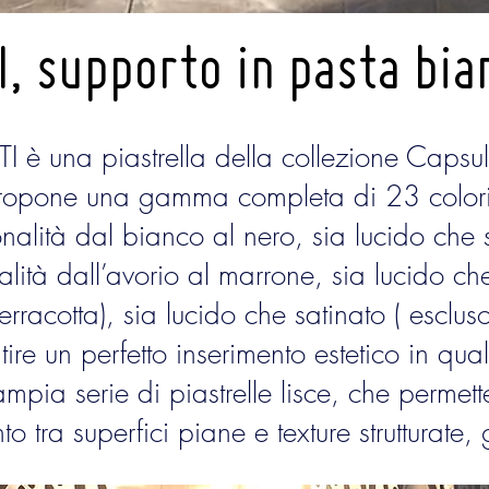
, supporto in pasta bi
 una piastrella della collezione Capsul
propone una gamma completa di 23 colori,
onalità dal bianco al nero, sia lucido che 
alità dall’avorio al marrone, sia lucido ch
racotta), sia lucido che satinato ( escluso 
ire un perfetto inserimento estetico in qua
’ampia serie di piastrelle lisce, che perme
o tra superfici piane e texture strutturate