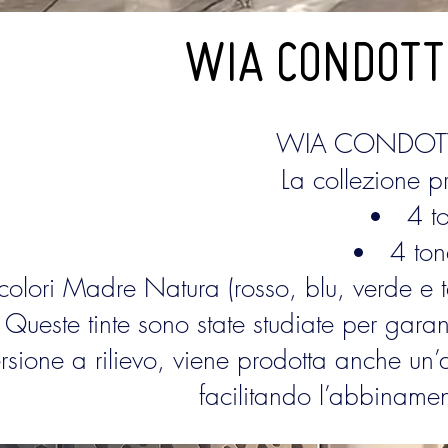
WIA CONDOTTI
WIA CONDOTTI è
La collezione 
4 t
4 ton
colori Madre Natura (rosso, blu, verde e ter
Queste tinte sono state studiate per garant
ersione a rilievo, viene prodotta anche un
facilitando l’abbinament