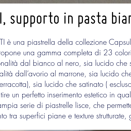
, supporto in pasta bi
 una piastrella della collezione Capsul
propone una gamma completa di 23 colori,
onalità dal bianco al nero, sia lucido che 
alità dall’avorio al marrone, sia lucido ch
racotta), sia lucido che satinato ( escluso 
ire un perfetto inserimento estetico in qua
’ampia serie di piastrelle lisce, che perme
o tra superfici piane e texture strutturate