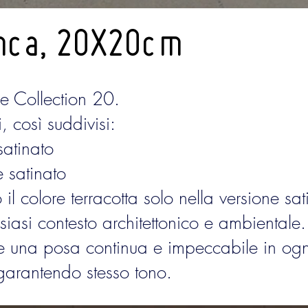
anca, 20X20cm
e Collection 20.
 così suddivisi:
satinato
e satinato
il colore terracotta solo nella versione sat
lsiasi contesto architettonico e ambientale.
tte una posa continua e impeccabile in ogn
, garantendo stesso tono.