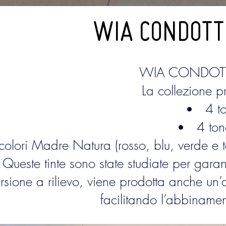
WIA CONDOTTI
WIA CONDOTTI è
La collezione 
4 t
4 ton
colori Madre Natura (rosso, blu, verde e ter
Queste tinte sono state studiate per garant
ersione a rilievo, viene prodotta anche un
facilitando l’abbinament